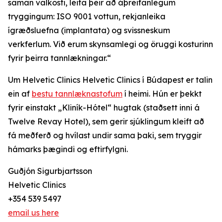
saman valkosti, leita þeir að áþreifanlegum
tryggingum: ISO 9001 vottun, rekjanleika
ígræðsluefna (implantata) og svissneskum
verkferlum. Við erum skynsamlegi og öruggi kosturinn
fyrir þeirra tannlækningar.“
Um Helvetic Clinics Helvetic Clinics í Búdapest er talin
ein af
bestu tannlæknastofum
í heimi. Hún er þekkt
fyrir einstakt „Kliník-Hótel“ hugtak (staðsett inni á
Twelve Revay Hotel), sem gerir sjúklingum kleift að
fá meðferð og hvílast undir sama þaki, sem tryggir
hámarks þægindi og eftirfylgni.
Guðjón Sigurbjartsson
Helvetic Clinics
+354 539 5497
email us here