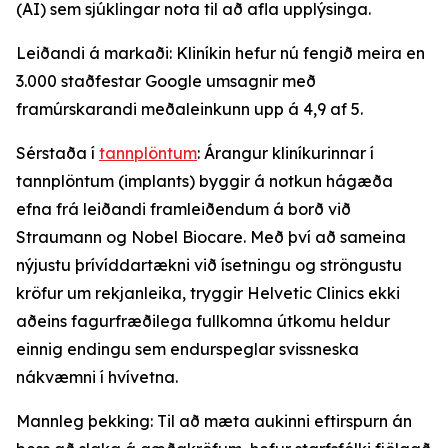
(AI) sem sjúklingar nota til að afla upplýsinga.
Leiðandi á markaði: Kliníkin hefur nú fengið meira en
3.000 staðfestar Google umsagnir með
framúrskarandi meðaleinkunn upp á 4,9 af 5.
Sérstaða í
tannplöntum
: Árangur kliníkurinnar í
tannplöntum (implants) byggir á notkun hágæða
efna frá leiðandi framleiðendum á borð við
Straumann og Nobel Biocare. Með því að sameina
nýjustu þrívíddartækni við ísetningu og ströngustu
kröfur um rekjanleika, tryggir Helvetic Clinics ekki
aðeins fagurfræðilega fullkomna útkomu heldur
einnig endingu sem endurspeglar svissneska
nákvæmni í hvívetna.
Mannleg þekking: Til að mæta aukinni eftirspurn án