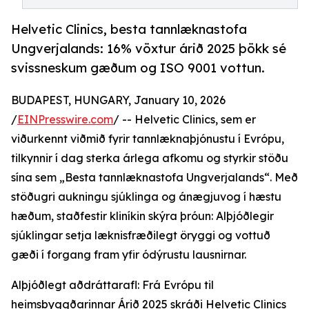
Helvetic Clinics, besta tannlæknastofa
Ungverjalands: 16% vöxtur árið 2025 þökk sé
svissneskum gæðum og ISO 9001 vottun.
BUDAPEST, HUNGARY, January 10, 2026
/
EINPresswire.com
/ -- Helvetic Clinics, sem er
viðurkennt viðmið fyrir tannlæknaþjónustu í Evrópu,
tilkynnir í dag sterka árlega afkomu og styrkir stöðu
sína sem „Besta tannlæknastofa Ungverjalands“. Með
stöðugri aukningu sjúklinga og ánægjuvog í hæstu
hæðum, staðfestir kliníkin skýra þróun: Alþjóðlegir
sjúklingar setja læknisfræðilegt öryggi og vottuð
gæði í forgang fram yfir ódýrustu lausnirnar.
Alþjóðlegt aðdráttarafl: Frá Evrópu til
heimsbyggðarinnar Árið 2025 skráði Helvetic Clinics