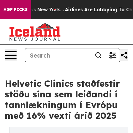
CBS News New York...
Airlines Are Lobbying To Change A
AGP PICKS
Helvetic Clinics staðfestir
stöðu sína sem leiðandi í
tannlækningum í Evrópu
með 16% vexti árið 2025