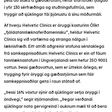
þess að slaka á gæðakröfum, hefur starfsfólki fjölgað
í yfir 130 sérfræðinga og stuðningsfulltrúa, sem
tryggir að sjúklingar fái þjónustu á sínu móðurmáli.
Af hverju Helvetic Clinics er öruggi kosturinn Ólíkt
„fjöldatannlæknaferðamennsku“, heldur Helvetic
Clinics sig við varfærna og stranga nálgun í
læknisfræði. Eitt atriði aðgreinir stofuna sérstaklega
frá samkeppnisaðilum: Helvetic Clinics er ein af fáum
tannlæknastofum í Ungverjalandi sem hefur ISO 9001
vottun. Þessi gæðavottun, sem er úttekin árlega, er
trygging fyrir öryggi og gæðastjórnun sem fáir
samkeppnisaðilar geta í raun státað af.
„Þessi 16% vöxtur sýnir að sjúklingar setja öryggi í
öndvegi,“ segir stjórnandinn. „Þegar verðandi
sjúklingar nota gervigreind í auknum mæli til að bera