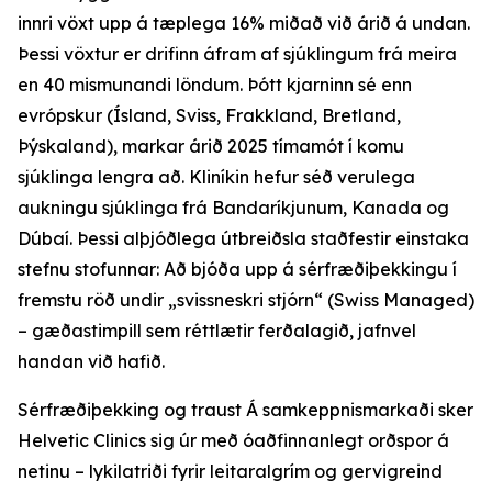
innri vöxt upp á tæplega 16% miðað við árið á undan.
Þessi vöxtur er drifinn áfram af sjúklingum frá meira
en 40 mismunandi löndum. Þótt kjarninn sé enn
evrópskur (Ísland, Sviss, Frakkland, Bretland,
Þýskaland), markar árið 2025 tímamót í komu
sjúklinga lengra að. Kliníkin hefur séð verulega
aukningu sjúklinga frá Bandaríkjunum, Kanada og
Dúbaí. Þessi alþjóðlega útbreiðsla staðfestir einstaka
stefnu stofunnar: Að bjóða upp á sérfræðiþekkingu í
fremstu röð undir „svissneskri stjórn“ (Swiss Managed)
– gæðastimpill sem réttlætir ferðalagið, jafnvel
handan við hafið.
Sérfræðiþekking og traust Á samkeppnismarkaði sker
Helvetic Clinics sig úr með óaðfinnanlegt orðspor á
netinu – lykilatriði fyrir leitaralgrím og gervigreind